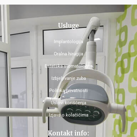
Usluge
Implantologija
Oralna hirugija
Estetska stomatologija
Izbjeljivanje zuba
Politika privatnosti
Uslovi korišćenja
Izjava o kolačićima
Kontakt info: