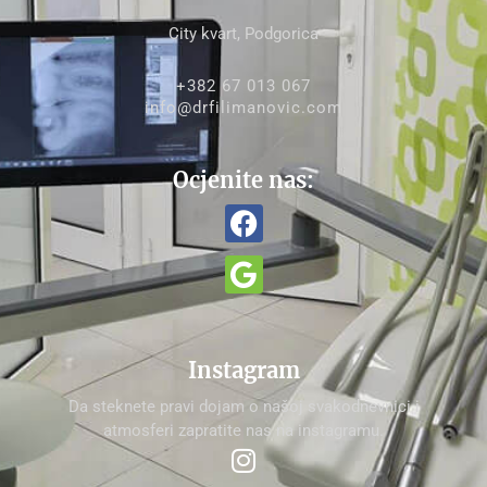
City kvart, Podgorica
+382 67 013 067
info@drfilimanovic.com
Ocjenite nas:
Instagram
Da steknete pravi dojam o našoj svakodnevnici i
atmosferi zapratite nas na instagramu.