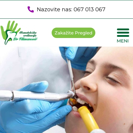
Nazovite nas: 067 013 067
Zakažite Pregled
MENI
Poče
Snima