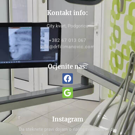
Kontakt info:
City kvart, Podgorica
+382 67 013 067
info@drfilimanovic.com
Ocjenite nas:
Instagram
Da steknete pravi dojam o našoj svakodnevnici i