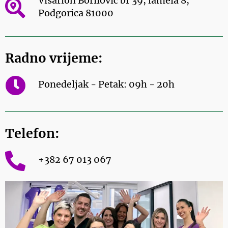
Visarion Borilović br 39, lamela 8,
Podgorica 81000
Radno vrijeme:
Ponedeljak - Petak: 09h - 20h
Telefon:
+382 67 013 067