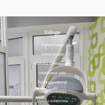
Usluge
Implantologija
Oralna hirugija
Estetska stomatologija
Izbjeljivanje zuba
Politika privatnosti
Uslovi korišćenja
Izjava o kolačićima