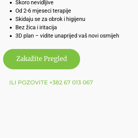
Skoro nevidljive
Od 2-6 mjeseci terapije
Skidaju se za obrok i higijenu
Bez žica i iritacija
3D plan – vidite unaprijed vaš novi osmijeh
Zakažite Pregled
ILI POZOVITE +382 67 013 067