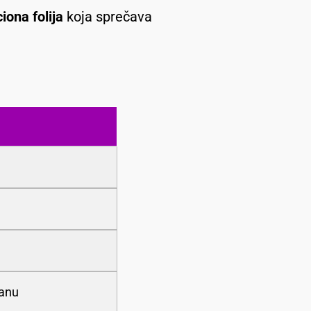
iona folija
koja sprečava
ranu