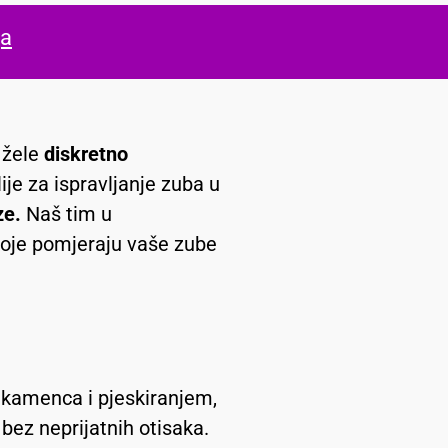
ja
i žele
diskretno
ije za ispravljanje zuba u
ze.
Naš tim u
 koje pomjeraju vaše zube
 kamenca i pjeskiranjem,
bez neprijatnih otisaka.