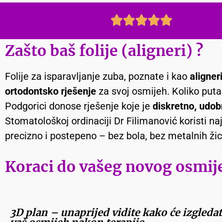
Zašto baš folije (aligneri) ?
Folije za isparavljanje zuba, poznate i kao
aligner
ortodontsko rješenje
za svoj osmijeh. Koliko puta 
Podgorici donose rješenje koje je
diskretno, udob
Stomatološkoj ordinaciji Dr Filimanović koristi na
precizno i postepeno – bez bola, bez metalnih ži
Koraci do vašeg novog osmij
3D plan – unaprijed vidite kako će izgledat