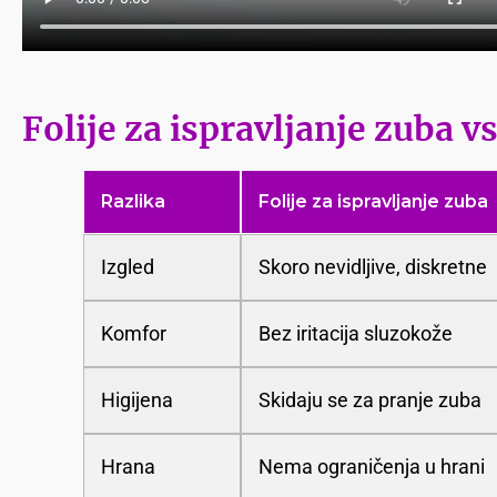
Folije za ispravljanje zuba v
Razlika
Folije za ispravljanje zuba
Izgled
Skoro nevidljive, diskretne
Komfor
Bez iritacija sluzokože
Higijena
Skidaju se za pranje zuba
Hrana
Nema ograničenja u hrani