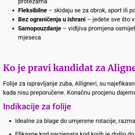
protezama
Fleksibilne
– skidaju se za obrok, sport ili p
Bez ograničenja u ishrani
– jedete sve što v
Samopouzdanje
– vidljiva promjena osmije
mjeseca
Ko je pravi kandidat za Align
Folije za ispravljanje zuba, Alligneri, su najefikas
kada nisu preporučene. Konačnu procjenu dajemo 
Indikacije za folije
Idealne za blage do umjerene rotacije, razm
Efikasne kod pacijenata kod kojih je došlo d