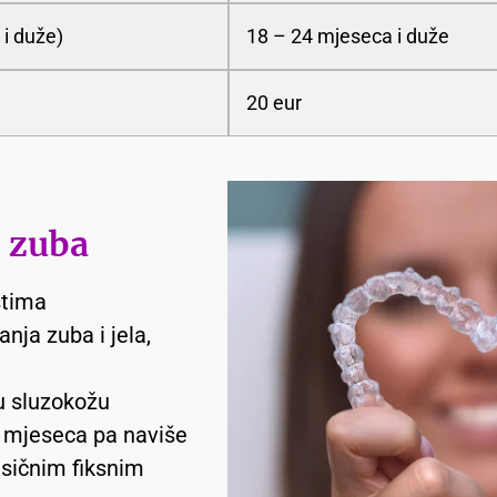
 i duže)
18 – 24 mjeseca i duže
20 eur
e zuba
stima
nja zuba i jela,
ju sluzokožu
3 mjeseca pa naviše
asičnim fiksnim