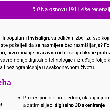
5.0
Na osnovu 191 i više recenzi
i
i
li popularni
Invisalign
, su odličan izbor za sve koj
ste poželjeli da se nasmijete bez razmišljanja? Fol
no, brzo i manje invazivno od
nošenja
fiksne prote
jsavremenije digitalne tehnologije i izrađuje folije
ca i bez ograničenja u svakodnevnom životu.
eha
Proces počinje pregledom, uklanjanjem
a zatim slijedi
digitalno 3D skeniranje
– 
i