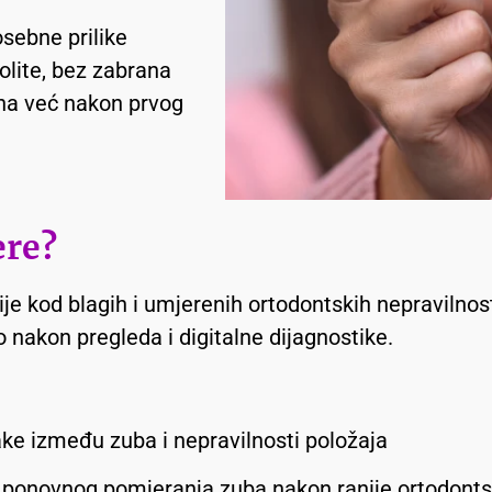
osebne prilike
olite, bez zabrana
ha već nakon prvog
ere?
nije kod blagih i umjerenih ortodontskih nepravilnosti
nakon pregleda i digitalne dijagnostike.
ake između zuba i nepravilnosti položaja
o ponovnog pomjeranja zuba nakon ranije ortodonts