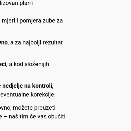
izovan plan i
o mjeri i pomjera zube za
vno
, a za najbolji rezultat
ci,
a kod složenijih
 nedjelje na kontroli
,
eventualne korekcije.
ovno, možete preuzeti
e – naš tim će vas obučiti