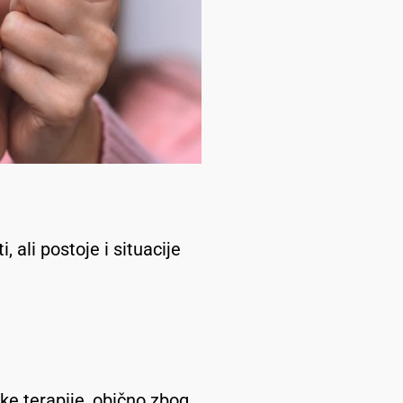
, ali postoje i situacije
ke terapije, obično zbog