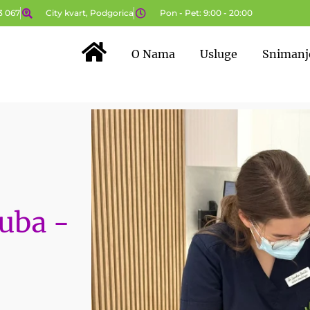
3 067
City kvart, Podgorica
Pon - Pet: 9:00 - 20:00
O Nama
Usluge
Snimanj
Početna Stranica
zuba -