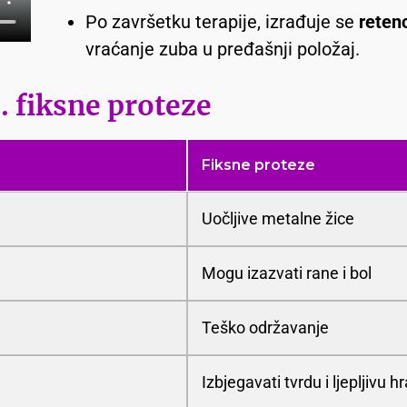
Po završetku terapije, izrađuje se
retenc
vraćanje zuba u pređašnji položaj.
s. fiksne proteze
Fiksne proteze
Uočljive metalne žice
Mogu izazvati rane i bol
Teško održavanje
Izbjegavati tvrdu i ljepljivu h