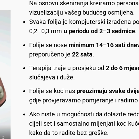
Na osnovu skeniranja kreiramo personal
vizuelizaciju vašeg budućeg osmijeha.
Svaka folija je kompjuterski izrađena p
0,2–0,3 mm
u periodu od 2–3 sedmice
.
Folije se nose
minimum 14–16 sati dne
preporučeno je
22 sata
.
Terapija traje u prosjeku od
2 do 6 mjese
slučajeva i duže.
Folije se kod nas
preuzimaju svake dvije
gdje provjeravamo pomjeranje i radimo 
Ako niste u mogućnosti da dolazite red
cijeli set i samostalno mijenjati kod kuć
kako da to radite bez greške.