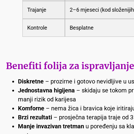
Trajanje
2–6 mjeseci (kod složenijih
Kontrole
Besplatne
Benefiti folija za ispravljanj
Diskretne
– prozirne i gotovo nevidljive u u
Jednostavna higijena
– skidaju se tokom pra
manji rizik od karijesa
Komforne
– nema žica i bravica koje iritira
Brzi rezultati
– prosječna terapija traje od 
Manje invazivan tretman
u poređenju sa kl