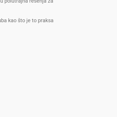
su polutrajna rešenja za
uba kao što je to praksa