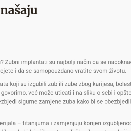
onašaju
i? Zubni implantati su najbolji način da se nadoknad
mejete i da se samopouzdano vratite svom životu.
ta koji su izgubili zub ili zube zbog karijesa, boles
govorimo, već može uticati i na sliku o sebi i op
bjedi sigurne zamjene zuba kako bi se obezbjedila
rijala – titanijuma i zamjenjuju korijen izgubljeno