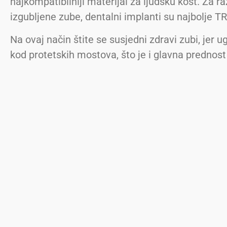
najkompatibilniji materijal za ljudsku kost. Za ra
izgubljene zube, dentalni implanti su najbolje T
Na ovaj način štite se susjedni zdravi zubi, jer 
kod protetskih mostova, što je i glavna prednost