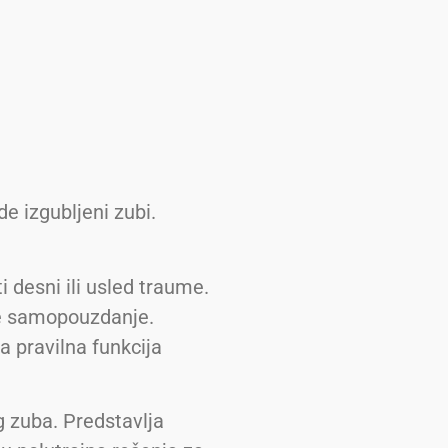
e izgubljeni zubi.
ti desni ili usled traume.
šte samopouzdanje.
 pravilna funkcija
g zuba. Predstavlja