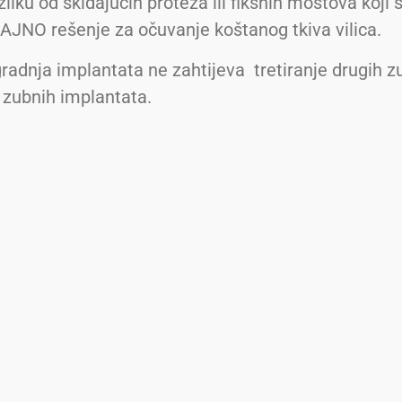
zliku od skidajućih proteza ili fiksnih mostova koji 
RAJNO rešenje za očuvanje koštanog tkiva vilica.
ugradnja implantata ne zahtijeva tretiranje drugih z
 zubnih implantata.