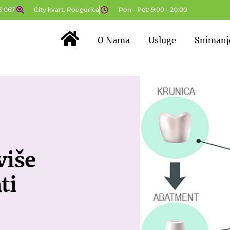
3 067
City kvart, Podgorica
Pon - Pet: 9:00 - 20:00
O Nama
Usluge
Snimanj
Početna Stranica
više
ti