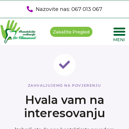
Nazovite nas: 067 013 067
Zakažite Pregled
MENI
Poče
Snima
ZAHVALJUJEMO NA POVJERENJU
Hvala vam na
interesovanju