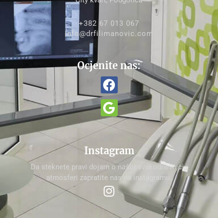
+382 67 013 067
info@drfilimanovic.com
Ocjenite nas:
Instagram
Da steknete pravi dojam o našoj svakodnevnici i
atmosferi zapratite nas na instagramu.