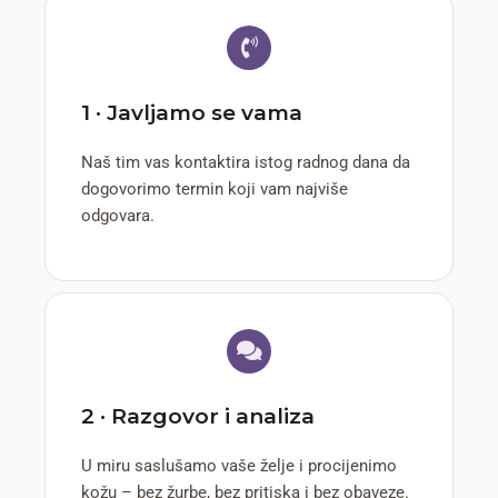
1 · Javljamo se vama
Naš tim vas kontaktira istog radnog dana da
dogovorimo termin koji vam najviše
odgovara.
2 · Razgovor i analiza
U miru saslušamo vaše želje i procijenimo
kožu – bez žurbe, bez pritiska i bez obaveze.