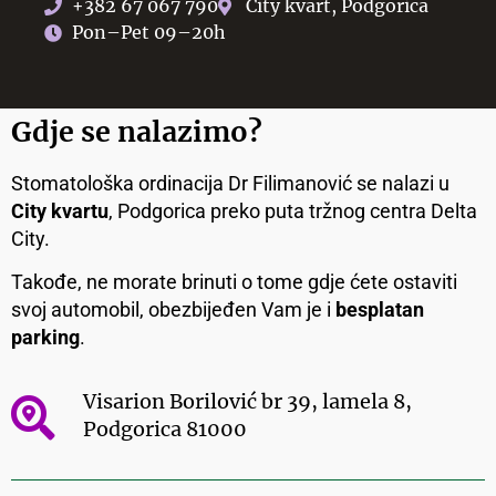
+382 67 067 790
City kvart, Podgorica
Pon–Pet 09–20h
Gdje se nalazimo?
Stomatološka ordinacija Dr Filimanović se nalazi u
City kvartu
, Podgorica preko puta tržnog centra Delta
City.
Takođe, ne morate brinuti o tome gdje ćete ostaviti
svoj automobil, obezbijeđen Vam je i
besplatan
parking
.
Visarion Borilović br 39, lamela 8,
Podgorica 81000