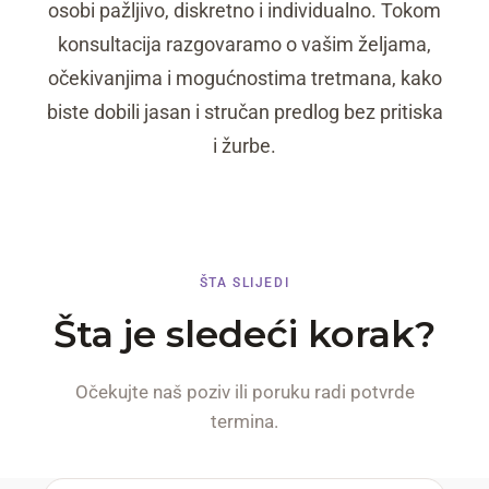
osobi pažljivo, diskretno i individualno. Tokom
konsultacija razgovaramo o vašim željama,
očekivanjima i mogućnostima tretmana, kako
biste dobili jasan i stručan predlog bez pritiska
i žurbe.
ŠTA SLIJEDI
Šta je sledeći korak?
Očekujte naš poziv ili poruku radi potvrde
termina.