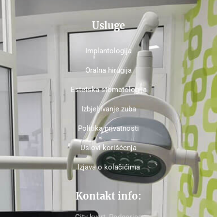
Usluge
Implantologija
Oralna hirugija
Estetska stomatologija
Izbjeljivanje zuba
Politika privatnosti
Uslovi korišćenja
Izjava o kolačićima
Kontakt info:
City kvart, Podgorica